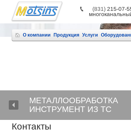
(831)
215-07-5
многоканальны
order
@
motsins.
О компании
Продукция
Услуги
Оборудован
МЕТАЛЛООБРАБОТКА
ИНСТРУМЕНТ ИЗ ТС
Контакты