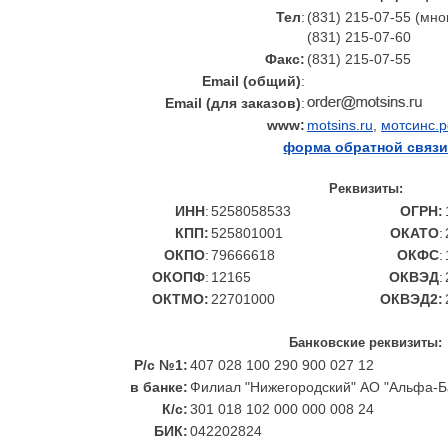
Тел
:
(831) 215-07-55 (мн
(831) 215-07-60
Факс:
(831) 215-07-55
Email (общий)
:
Email (для заказов)
:
www:
motsins.ru
,
мотсинс.
форма обратной связ
Реквизиты:
ИНН
:
5258058533
ОГРН:
КПП:
525801001
ОКАТО
:
ОКПО
:
79666618
ОКФС
:
ОКОПФ
:
12165
ОКВЭД
:
ОКТМО:
22701000
ОКВЭД2:
Банковские реквизиты:
Р/с №1:
407 028 100 290 900 027 12
в банке:
Филиал "Нижегородский" АО "Альфа-Ба
К/с:
301 018 102 000 000 008 24
БИК:
042202824